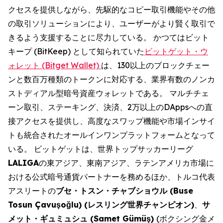
クセスを提供しながら、先駆的なコピー取引機能やその他
の取引ソリューションにより、ユーザーがより賢く取引で
きるよう支援することに尽力している。 かつてはビット
キープ (BitKeep) として知られていた
ビットゲット・ウ
ォレット (Bitget Wallet)
は、130以上のブロックチェー
ンと数百万種類のトークンに対応する、業界有数のノンカ
ストディアル型暗号資産ウォレットである。 マルチチェ
ーン取引、ステーキング、決済、2万以上のDAppsへの直
接アクセスを提供し、高度なスワップ機能や市場インサイ
トも統合されたオールインワンプラットフォームとなって
いる。 ビットゲットは、世界トップサッカーリーグ
LALIGA
の東アジア、東南アジア、ラテンアメリカ市場に
おける公式暗号通貨パートナーを務めるほか、トルコ代表
アスリートの
ブセ・トスン・チャブショウル (Buse
Tosun Çavuşoğlu) (レスリング世界チャンピオン)
、
サ
メット・ギュミュシュ (Samet Gümüş)
(ボクシング金メ