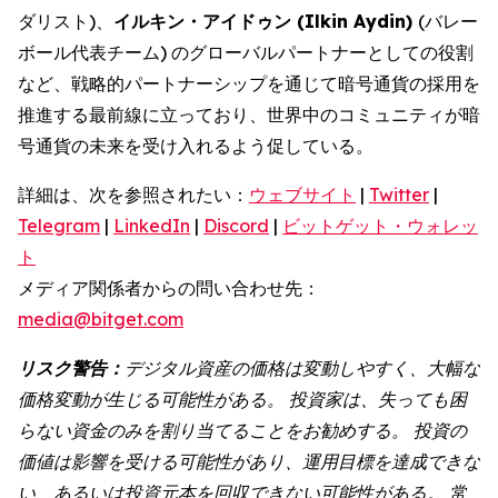
ダリスト)、
イルキン・アイドゥン (Ilkin Aydin)
(バレー
ボール代表チーム) のグローバルパートナーとしての役割
など、戦略的パートナーシップを通じて暗号通貨の採用を
推進する最前線に立っており、世界中のコミュニティが暗
号通貨の未来を受け入れるよう促している。
詳細は、次を参照されたい：
ウェブサイト
|
Twitter
|
Telegram
|
LinkedIn
|
Discord
|
ビットゲット・ウォレッ
ト
メディア関係者からの問い合わせ先：
media@bitget.com
リスク警告：
デジタル資産の価格は変動しやすく、大幅な
価格変動が生じる可能性がある。 投資家は、失っても困
らない資金のみを割り当てることをお勧めする。 投資の
価値は影響を受ける可能性があり、運用目標を達成できな
い、あるいは投資元本を回収できない可能性がある。 常