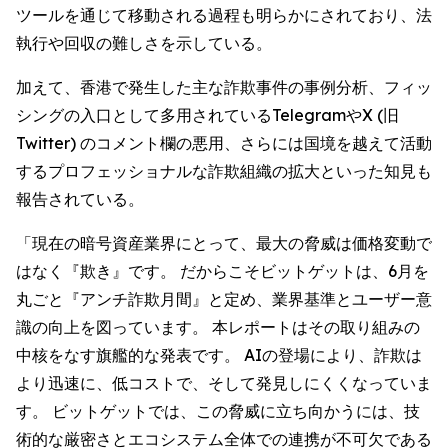
ツールを通じて移動される過程も明らかにされており、法
執行や回収の難しさを示している。
加えて、香港で発生した主な詐欺事件の事例分析、フィッ
シングの入口として多用されているTelegramやX (旧
Twitter) のコメント欄の悪用、さらには国境を越えて活動
するプロフェッショナルな詐欺組織の拡大といった知見も
報告されている。
「現在の暗号資産業界にとって、最大の脅威は価格変動で
はなく『欺き』です。 だからこそビットゲットは、6月を
丸ごと『アンチ詐欺月間』と定め、業界基準とユーザー意
識の向上を図っています。 本レポートはその取り組みの
中核をなす旗艦的な発表です。 AIの登場により、詐欺は
より迅速に、低コストで、そして発見しにくくなっていま
す。 ビットゲットでは、この脅威に立ち向かうには、技
術的な厳密さとエコシステム全体での連携が不可欠である