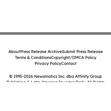
About
Press Release Archive
Submit Press Release
Terms & Conditions
Copyright/DMCA Policy
Privacy Policy
Contact
© 1995-2026 Newsmatics Inc. dba Affinity Group
Publishing & Latin America Investor Daily. All Rights
Reserved.
Cookie Settings / Your Privacy Choices