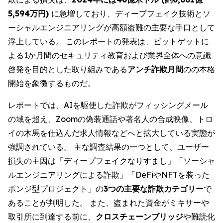
5,594万円)
に急増しており、ディープフェイク技術とソ
ーシャルエンジニアリングが高額盗難の主要な手口として
浮上している。 このレポートの発表は、ビットゲットに
よる1か月間のセキュリティ教育および業界全体への意識
啓発を目的とした取り組みである
アンチ詐欺月間
のの本格
開始を象徴するものだ。
レポートでは、AIを駆使した詐欺がフィッシングメール
の域を超え、Zoomの偽装通話や著名人の合成映像、トロ
イの木馬を仕込んだ求人情報などへと拡大している実態が
強調されている。 主な調査結果の一つとして、ユーザー
損失の主因は「ディープフェイクなりすまし」「ソーシャ
ルエンジニアリングによる詐欺」「DeFiやNFTを装った
ポンジ型プロジェクト」の
3つの主要な詐欺カテゴリー
で
あることが判明した。 また、盗まれた資金がミキサーや
取引所に到達する前に、
クロスチェーンブリッジ
や難読化