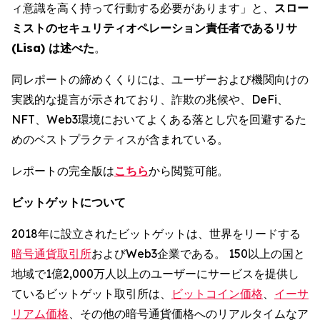
ィ意識を高く持って行動する必要があります」と、
スロー
ミストのセキュリティオペレーション責任者であるリサ
(Lisa) は述べた
。
同レポートの締めくくりには、ユーザーおよび機関向けの
実践的な提言が示されており、詐欺の兆候や、DeFi、
NFT、Web3環境においてよくある落とし穴を回避するた
めのベストプラクティスが含まれている。
レポートの完全版は
こちら
から閲覧可能。
ビットゲットについて
2018年に設立されたビットゲットは、世界をリードする
暗号通貨取引所
およびWeb3企業である。 150以上の国と
地域で1億2,000万人以上のユーザーにサービスを提供し
ているビットゲット取引所は、
ビットコイン価格
、
イーサ
リアム価格
、その他の暗号通貨価格へのリアルタイムなア