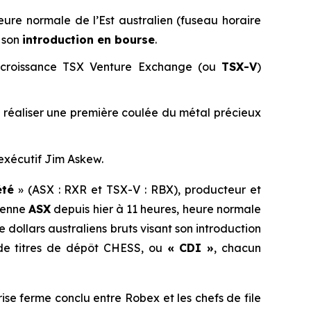
eure normale de l’Est australien (fuseau horaire
t son
introduction en bourse
.
e croissance TSX Venture Exchange (ou
TSX-V
)
de réaliser une première coulée du métal précieux
exécutif Jim Askew.
été
» (ASX : RXR et TSX-V : RBX), producteur et
lienne
ASX
depuis hier à 11 heures, heure normale
e dollars australiens bruts visant son introduction
 de titres de dépôt CHESS, ou
« CDI »
, chacun
se ferme conclu entre Robex et les chefs de file