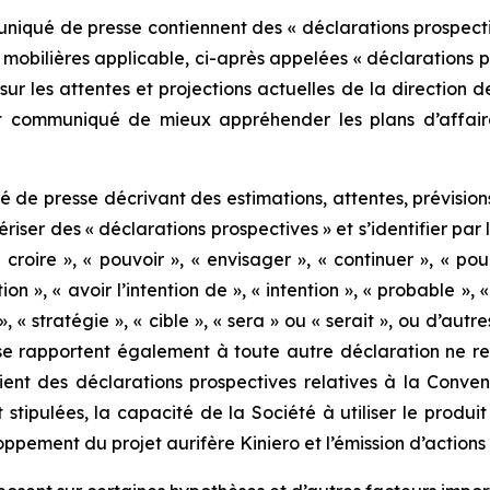
iqué de presse contiennent des « déclarations prospectiv
s mobilières applicable, ci-après appelées « déclarations p
sur les attentes et projections actuelles de la direction d
nt communiqué de mieux appréhender les plans d’affaires
 presse décrivant des estimations, attentes, prévisions, 
iser des « déclarations prospectives » et s’identifier par
« croire », « pouvoir », « envisager », « continuer », « pou
tion », « avoir l’intention de », « intention », « probable », 
 », « stratégie », « cible », « sera » ou « serait », ou d’au
e rapportent également à toute autre déclaration ne relev
ient des déclarations prospectives relatives à la Conv
t stipulées, la capacité de la Société à utiliser le produ
ppement du projet aurifère Kiniero et l’émission d’actions 