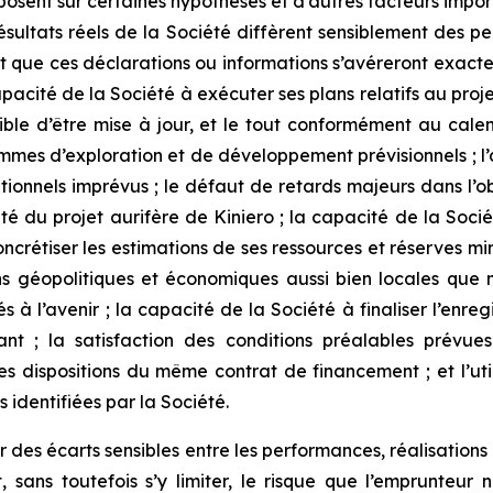
osent sur certaines hypothèses et d’autres facteurs importan
ésultats réels de la Société diffèrent sensiblement des per
t que ces déclarations ou informations s’avéreront exactes
cité de la Société à exécuter ses plans relatifs au proj
eptible d’être mise à jour, et le tout conformément au c
mmes d’exploration et de développement prévisionnels ; l’
tionnels imprévus ; le défaut de retards majeurs dans l’o
ité du projet aurifère de Kiniero ; la capacité de la Soci
oncrétiser les estimations de ses ressources et réserves mi
ns géopolitiques et économiques aussi bien locales que m
s à l’avenir ; la capacité de la Société à finaliser l’enre
nt ; la satisfaction des conditions préalables prévue
les dispositions du même contrat de financement ; et l’ut
 identifiées par la Société.
 des écarts sensibles entre les performances, réalisations
 sans toutefois s’y limiter, le risque que l’emprunteur 