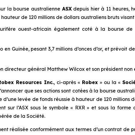
sur la bourse australienne
ASX
depuis hier à 11 heures, h
 hauteur de 120 millions de dollars australiens bruts visan
urifère ouest-africain également coté à la bourse d
o en Guinée, pesant 3,7 millions d’onces d’or, et prévoit 
on directeur général Matthew Wilcox et son président non 
Robex Resources Inc.
, ci-après «
Robex
» ou la «
Soci
d’annoncer que ses actions sont cotées à la bourse austra
ue d’une levée de fonds réussie à hauteur de 120 millions d
ent sur l’ASX sous le symbole « RXR » et sous la forme
bérée de la Société.
ment réalisée conformément aux termes d’un contrat de pri