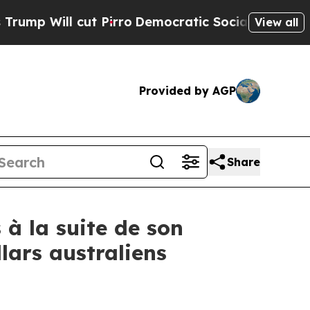
 Pirro
Democratic Socialists of America Propose
View all
Provided by AGP
Share
 à la suite de son
lars australiens