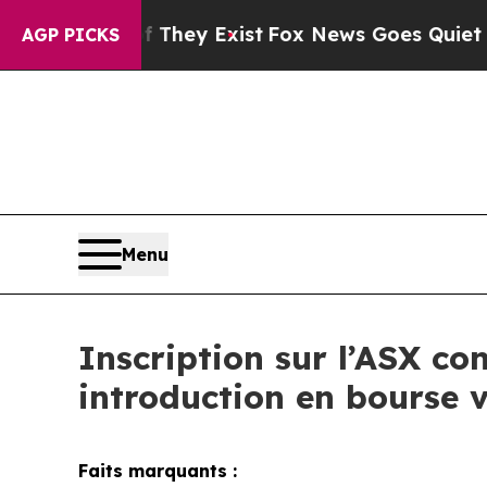
f They Exist
Fox News Goes Quiet as 'Maga Media 
AGP PICKS
Menu
Inscription sur l’ASX co
introduction en bourse v
Faits marquants :