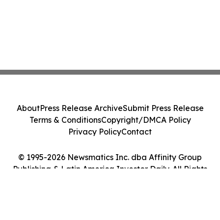
About
Press Release Archive
Submit Press Release
Terms & Conditions
Copyright/DMCA Policy
Privacy Policy
Contact
© 1995-2026 Newsmatics Inc. dba Affinity Group
Publishing & Latin America Investor Daily. All Rights
Reserved.
Cookie Settings / Your Privacy Choices